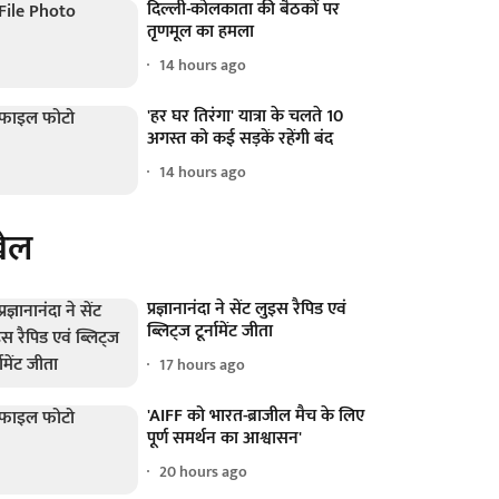
दिल्ली-कोलकाता की बैठकों पर
तृणमूल का हमला
14 hours ago
'हर घर तिरंगा' यात्रा के चलते 10
अगस्त को कई सड़कें रहेंगी बंद
14 hours ago
ेल
प्रज्ञानानंदा ने सेंट लुइस रैपिड एवं
ब्लिट्ज टूर्नामेंट जीता
17 hours ago
'AIFF को भारत-ब्राजील मैच के लिए
पूर्ण समर्थन का आश्वासन'
20 hours ago