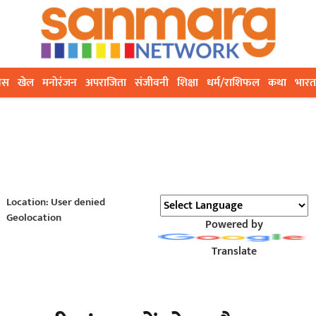
ेस
खेल
मनोरंजन
अपराजिता
संजीवनी
शिक्षा
धर्म/राशिफल
कथा
भारत
Location: User denied
Geolocation
Powered by
Translate