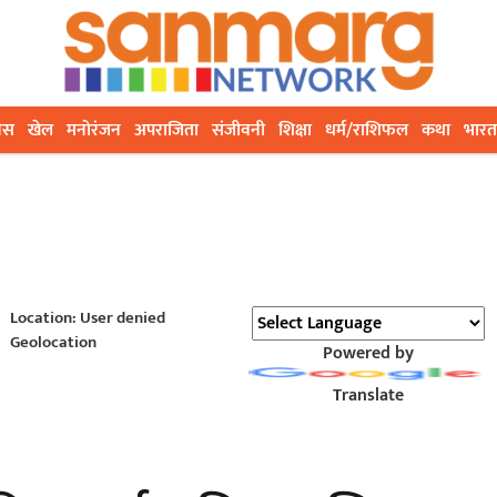
ेस
खेल
मनोरंजन
अपराजिता
संजीवनी
शिक्षा
धर्म/राशिफल
कथा
भारत
Location: User denied
Geolocation
Powered by
Translate