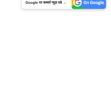
Google पर सन्मार्ग न्यूज़ पडे →
ालिसी
कांटेक्ट उस
सन्मार्ग में करियर
हमारे साथ बिज्ञापन
इतर इनफार्मेशन
कोड ऑफ़ एथिक्स
© 2015-2025 Sanmarg Hindi Daily