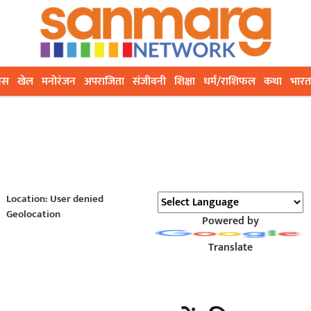
ेस
खेल
मनोरंजन
अपराजिता
संजीवनी
शिक्षा
धर्म/राशिफल
कथा
भारत
Location: User denied
Geolocation
Powered by
Translate