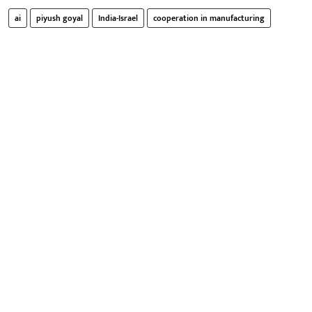
ai
piyush goyal
India-Israel
cooperation in manufacturing