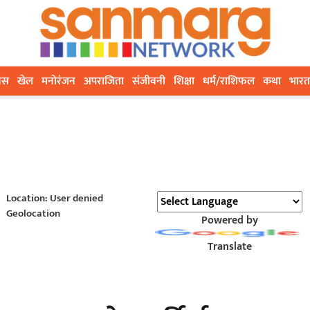
ेस
खेल
मनोरंजन
अपराजिता
संजीवनी
शिक्षा
धर्म/राशिफल
कथा
भारत
Location: User denied
Geolocation
Powered by
Translate