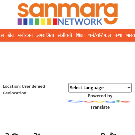
ेस
खेल
मनोरंजन
अपराजिता
संजीवनी
शिक्षा
धर्म/राशिफल
कथा
भारत
Location: User denied
Geolocation
Powered by
Translate