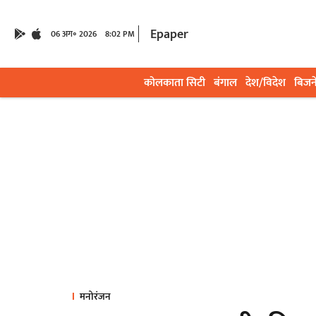
Epaper
06 अग॰ 2026
8:02 PM
कोलकाता सिटी
बंगाल
देश/विदेश
बिजन
मनोरंजन