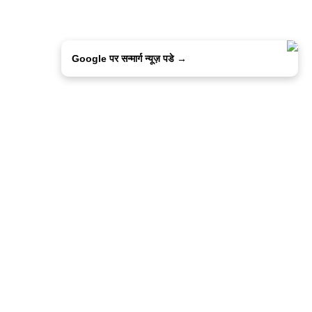
Google पर सन्मार्ग न्यूज़ पडे →
ालिसी
कांटेक्ट उस
सन्मार्ग में करियर
हमारे साथ बिज्ञापन
इतर इनफार्मेशन
कोड ऑफ़ एथिक्स