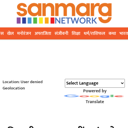
ेस
खेल
मनोरंजन
अपराजिता
संजीवनी
शिक्षा
धर्म/राशिफल
कथा
भारत
Location: User denied
Geolocation
Powered by
Translate