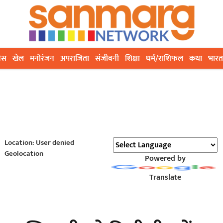
ेस
खेल
मनोरंजन
अपराजिता
संजीवनी
शिक्षा
धर्म/राशिफल
कथा
भारत
Location: User denied
Geolocation
Powered by
Translate