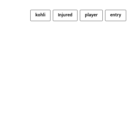
kohli
Injured
player
entry