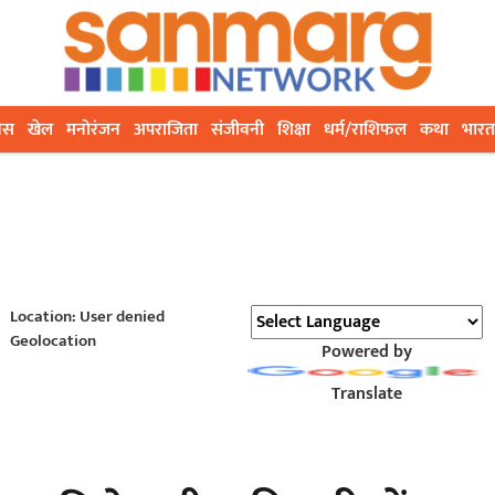
ेस
खेल
मनोरंजन
अपराजिता
संजीवनी
शिक्षा
धर्म/राशिफल
कथा
भारत
Location: User denied
Geolocation
Powered by
Translate