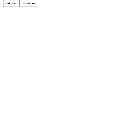
pakistan
sri lanka