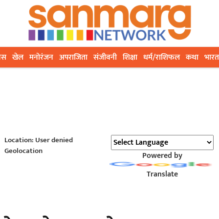
ेस
खेल
मनोरंजन
अपराजिता
संजीवनी
शिक्षा
धर्म/राशिफल
कथा
भारत
Location: User denied
Geolocation
Powered by
Translate