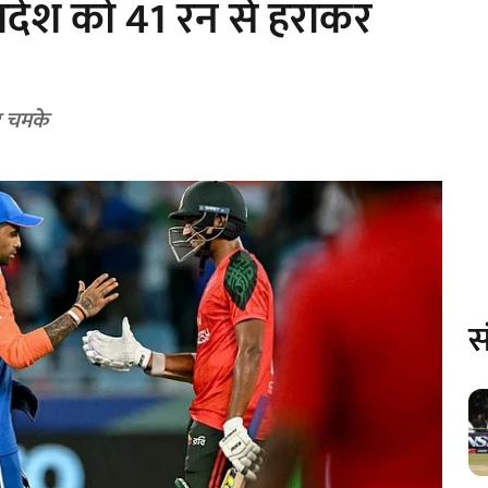
ादेश को 41 रन से हराकर
र चमके
स