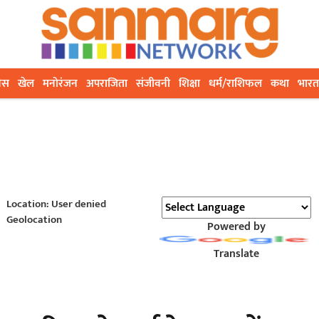
ेस
खेल
मनोरंजन
अपराजिता
संजीवनी
शिक्षा
धर्म/राशिफल
कथा
भारत
Location: User denied
Geolocation
Powered by
Translate