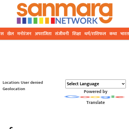
ेस
खेल
मनोरंजन
अपराजिता
संजीवनी
शिक्षा
धर्म/राशिफल
कथा
भारत
Location: User denied
Geolocation
Powered by
Translate