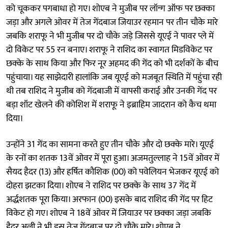
को चूककर पगबाधा हो गए। शोएब ने मुजीब पर लॉन्ग ऑफ पर छक्का
जड़ा और अगले ओवर में तेज गेंदबाज जियाउर रहमान पर तीन चौके मारे
जबकि शराफू ने भी मुजीब पर दो चौके जड़े जिससे यूएई ने पावर प्ले में
दो विकेट पर 55 रन बनाए। शराफू ने राशिद का स्वागत मिडविकेट पर
छक्के के साथ किया और फिर नूर अहमद की गेंद को भी दर्शकों के बीच
पहुंचाया। यह साझेदारी हालांकि जब यूएई को मजबूत स्थिति में पहुंचा रही
थी तब राशिद ने मुजीब को गेंदबाजी में वापसी कराई और उनकी गेंद पर
बड़ा शॉट खेलने की कोशिश में शराफू ने इब्राहिम जादरान को कैच थमा
दिया।
उन्होंने 31 गेंद का सामना करते हुए तीन चौके और दो छक्के मारे। यूएई
के रनों का शतक 13वें ओवर में पूरा हुआ। अजमतुल्लाह ने 15वें ओवर में
सैयद हैदर (13) और हर्षित कौशिक (00) को पवेलियन भेजकर यूएई को
दोहरा झटका दिया। शोएब ने राशिद पर छक्के के साथ 37 गेंद में
अर्द्धशतक पूरा किया। अरफान (00) इसके बाद राशिद की गेंद पर हिट
विकेट हो गए। शोएब ने 18वें ओवर में जियाउर पर छक्का जड़ा जबकि
हैदर अली ने भी इस तेज गेंदबाज पर दो चौके मारे। शोएब ने