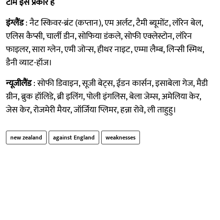
टीम इस प्रकार हैं
इंग्लैंड
: नैट स्किवर-ब्रंट (कप्तान), एम अर्लट, टैमी ब्यूमोंट, लॉरेन बेल,
एलिस कैप्सी, चार्ली डीन, सोफिया डंकले, सोफी एक्लेस्टोन, लॉरेन
फाइलर, सारा ग्लेन, एमी जोन्स, हीथर नाइट, एम्मा लैम्ब, लिन्सी स्मिथ,
डैनी व्याट-हॉज।
न्यूजीलैंड
: सोफी डिवाइन, सूजी बेट्स, ईडन कार्सन, इसाबेला गेज, मैडी
ग्रीन, ब्रुक हॉलिडे, ब्री इलिंग, पोली इंगलिस, बेला जेम्स, अमेलिया केर,
जेस केर, रोजमेरी मैयर, जॉर्जिया प्लिमर, हन्ना रोवे, ली ताहुहु।
new zealand
against England
weaknesses