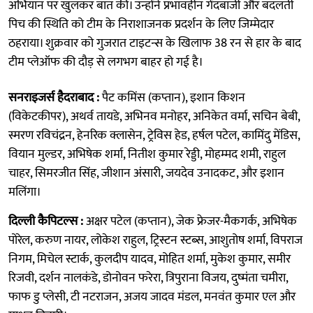
अभियान पर खुलकर बात की। उन्होंने प्रभावहीन गेंदबाजी और बदलती
पिच की स्थिति को टीम के निराशाजनक प्रदर्शन के लिए जिम्मेदार
ठहराया। शुक्रवार को गुजरात टाइटन्स के खिलाफ 38 रन से हार के बाद
टीम प्लेऑफ की दौड़ से लगभग बाहर हो गई है।
सनराइजर्स हैदराबाद :
पैट कमिंस (कप्तान), इशान किशन
(विकेटकीपर), अथर्व तायडे, अभिनव मनोहर, अनिकेत वर्मा, सचिन बेबी,
स्मरण रविचंद्रन, हेनरिक क्लासेन, ट्रेविस हेड, हर्षल पटेल, कामिंदु मेंडिस,
वियान मुल्डर, अभिषेक शर्मा, नितीश कुमार रेड्डी, मोहम्मद शमी, राहुल
चाहर, सिमरजीत सिंह, जीशान अंसारी, जयदेव उनादकट, और इशान
मलिंगा।
दिल्ली कैपिटल्स :
अक्षर पटेल (कप्तान), जेक फ्रेजर-मैकगर्क, अभिषेक
पोरेल, करुण नायर, लोकेश राहुल, ट्रिस्टन स्टब्स, आशुतोष शर्मा, विपराज
निगम, मिचेल स्टार्क, कुलदीप यादव, मोहित शर्मा, मुकेश कुमार, समीर
रिजवी, दर्शन नालकंडे, डोनोवन फरेरा, त्रिपुराना विजय, दुष्मंता चमीरा,
फाफ डु प्लेसी, टी नटराजन, अजय जादव मंडल, मनवंत कुमार एल और