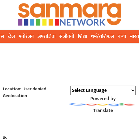
ेस
खेल
मनोरंजन
अपराजिता
संजीवनी
शिक्षा
धर्म/राशिफल
कथा
भारत
Location: User denied
Geolocation
Powered by
Translate