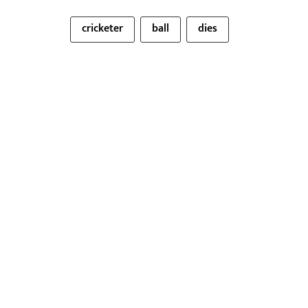
cricketer
ball
dies