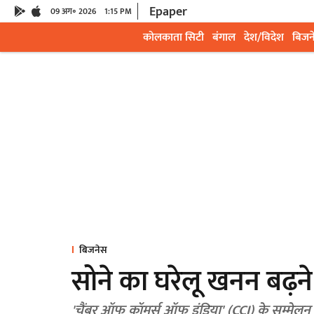
Epaper
09 अग॰ 2026
1:15 PM
कोलकाता सिटी
बंगाल
देश/विदेश
बिजन
बिजनेस
सोने का घरेलू खनन बढ़ने
'चैंबर ऑफ कॉमर्स ऑफ इंडिया' (CCI) के सम्मेलन में