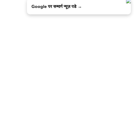
Google पर सन्मार्ग न्यूज़ पडे →
ालिसी
कांटेक्ट उस
सन्मार्ग में करियर
हमारे साथ बिज्ञापन
इतर इनफार्मेशन
कोड ऑफ़ एथिक्स
© 2015-2025 Sanmarg Hindi Daily
Powered by
Quintype