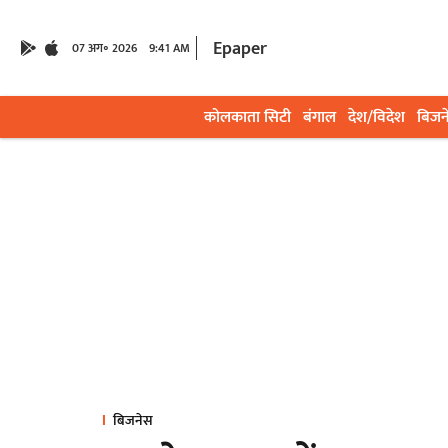
Epaper
07 अग॰ 2026
9:41 AM
कोलकाता सिटी
बंगाल
देश/विदेश
बिजन
बिजनेस