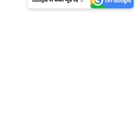
Google पर सन्मार्ग न्यूज़ पडे →
ालिसी
कांटेक्ट उस
सन्मार्ग में करियर
हमारे साथ बिज्ञापन
इतर इनफार्मेशन
कोड ऑफ़ एथिक्स
© 2015-2025 Sanmarg Hindi Daily