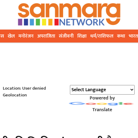
ेस
खेल
मनोरंजन
अपराजिता
संजीवनी
शिक्षा
धर्म/राशिफल
कथा
भारत
Location: User denied
Geolocation
Powered by
Translate