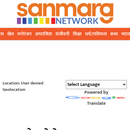
ेस
खेल
मनोरंजन
अपराजिता
संजीवनी
शिक्षा
धर्म/राशिफल
कथा
भारत
Location: User denied
Geolocation
Powered by
Translate