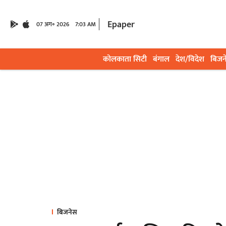
Epaper
07 अग॰ 2026
7:03 AM
कोलकाता सिटी
बंगाल
देश/विदेश
बिजन
बिजनेस