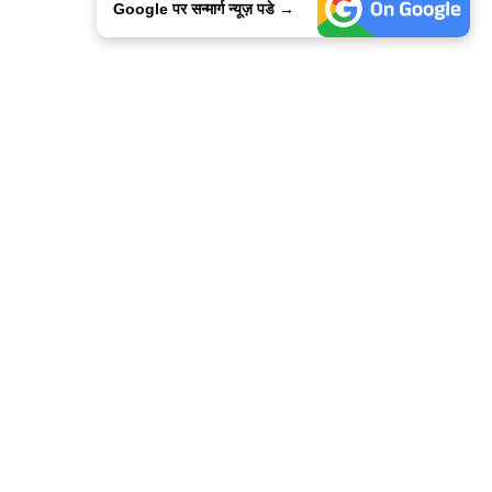
Google पर सन्मार्ग न्यूज़ पडे →
ालिसी
कांटेक्ट उस
सन्मार्ग में करियर
हमारे साथ बिज्ञापन
इतर इनफार्मेशन
कोड ऑफ़ एथिक्स
© 2015-2025 Sanmarg Hindi Daily