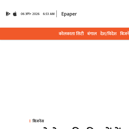
Epaper
06 अग॰ 2026
6:53 AM
कोलकाता सिटी
बंगाल
देश/विदेश
बिजन
बिजनेस