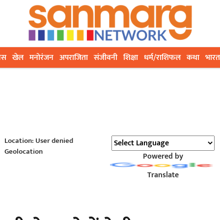
ेस
खेल
मनोरंजन
अपराजिता
संजीवनी
शिक्षा
धर्म/राशिफल
कथा
भारत
Location: User denied
Geolocation
Powered by
Translate