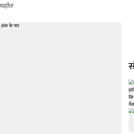
 माहौल
स