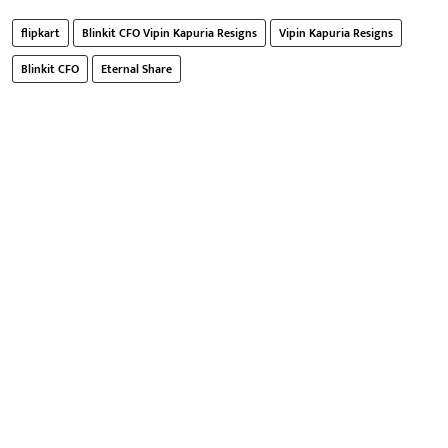
flipkart
Blinkit CFO Vipin Kapuria Resigns
Vipin Kapuria Resigns
Blinkit CFO
Eternal Share