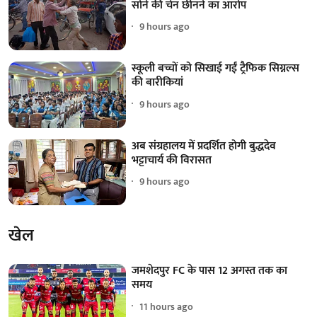
सोने की चेन छीनने का आरोप
9 hours ago
स्कूली बच्चों को सिखाई गईं ट्रैफिक सिग्नल्स
की बारीकियां
9 hours ago
अब संग्रहालय में प्रदर्शित होगी बुद्धदेव
भट्टाचार्य की विरासत
9 hours ago
खेल
जमशेदपुर FC के पास 12 अगस्त तक का
समय
11 hours ago