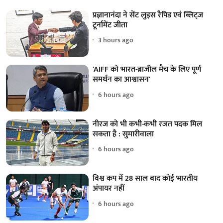
प्रज्ञानानंदा ने सेंट लुइस रैपिड एवं ब्लिट्ज
टूर्नामेंट जीता
3 hours ago
'AIFF को भारत-ब्राजील मैच के लिए पूर्ण
समर्थन का आश्वासन'
6 hours ago
नीरज को भी कभी-कभी रजत पदक मिल
सकता है : सुमारीवाला
6 hours ago
विश्व कप में 28 साल बाद कोई भारतीय
अंपायर नहीं
6 hours ago