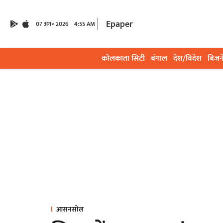
Epaper
07 अग॰ 2026
4:55 AM
कोलकाता सिटी
बंगाल
देश/विदेश
बिजन
आसनसोल