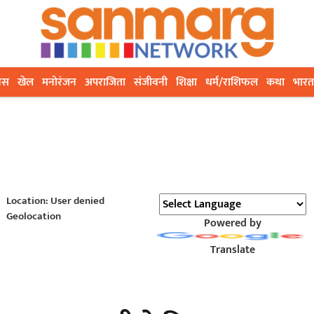
ेस
खेल
मनोरंजन
अपराजिता
संजीवनी
शिक्षा
धर्म/राशिफल
कथा
भारत
Location: User denied
Geolocation
Powered by
Translate