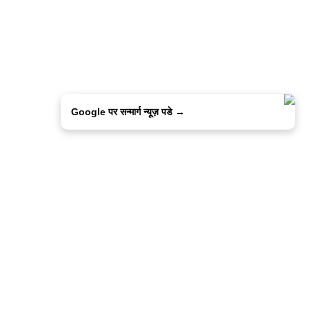
Google पर सन्मार्ग न्यूज़ पडे →
ालिसी
कांटेक्ट उस
सन्मार्ग में करियर
हमारे साथ बिज्ञापन