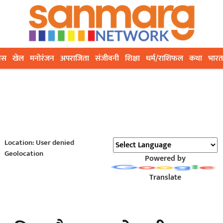
ेस
खेल
मनोरंजन
अपराजिता
संजीवनी
शिक्षा
धर्म/राशिफल
कथा
भारत
Location: User denied
Geolocation
Powered by
Translate