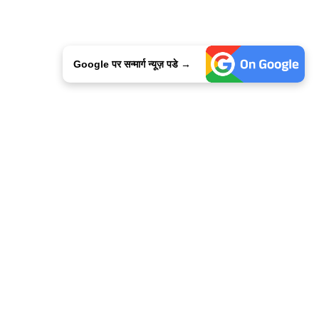
Google पर सन्मार्ग न्यूज़ पडे →
ालिसी
कांटेक्ट उस
सन्मार्ग में करियर
हमारे साथ बिज्ञापन