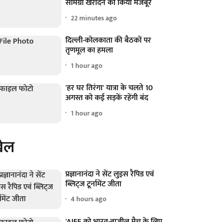
सामग्री खरीदने को किया मजबूर
22 minutes ago
दिल्ली-कोलकाता की बैठकों पर
तृणमूल का हमला
1 hour ago
'हर घर तिरंगा' यात्रा के चलते 10
अगस्त को कई सड़कें रहेंगी बंद
1 hour ago
ेल
प्रज्ञानानंदा ने सेंट लुइस रैपिड एवं
ब्लिट्ज टूर्नामेंट जीता
4 hours ago
'AIFF को भारत-ब्राजील मैच के लिए