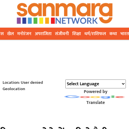
ेस
खेल
मनोरंजन
अपराजिता
संजीवनी
शिक्षा
धर्म/राशिफल
कथा
भारत
Location: User denied
Geolocation
Powered by
Translate