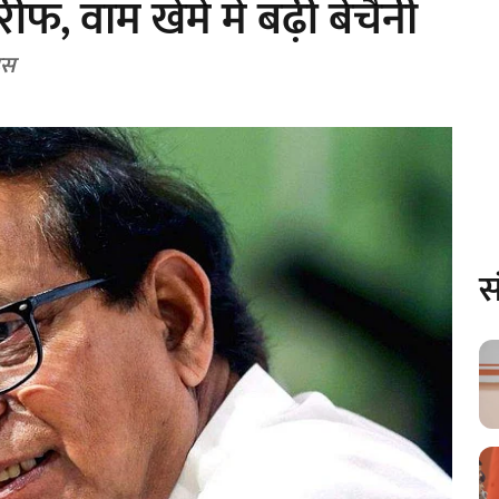
ीफ, वाम खेमे में बढ़ी बेचैनी
हस
स