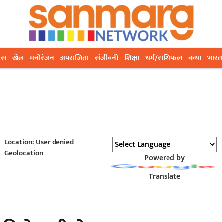
ेस
खेल
मनोरंजन
अपराजिता
संजीवनी
शिक्षा
धर्म/राशिफल
कथा
भारत
Location: User denied
Geolocation
Powered by
Translate