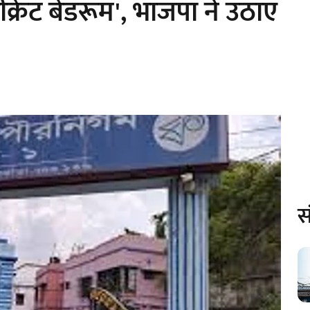
सीक्रेट बेडरूम', भाजपा ने उठाए
स