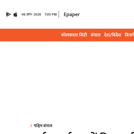
Epaper
06 अग॰ 2026
7:05 PM
कोलकाता सिटी
बंगाल
देश/विदेश
बिजन
पश्चिम बंगाल