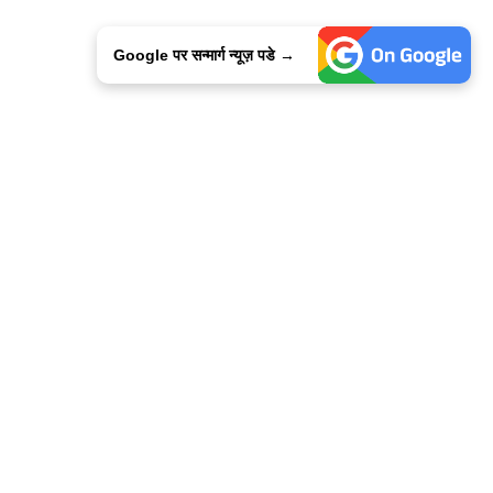
Google पर सन्मार्ग न्यूज़ पडे →
ालिसी
कांटेक्ट उस
सन्मार्ग में करियर
हमारे साथ बिज्ञापन
इतर इनफार्मेशन
कोड ऑफ़ एथिक्स