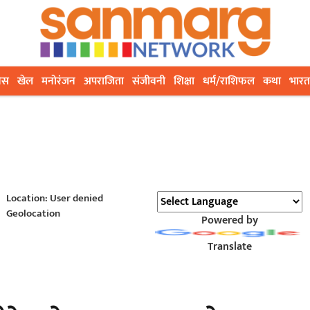
ेस
खेल
मनोरंजन
अपराजिता
संजीवनी
शिक्षा
धर्म/राशिफल
कथा
भारत
Location: User denied
Geolocation
Powered by
Translate