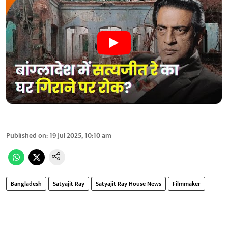
Published on
:
19 Jul 2025, 10:10 am
Bangladesh
Satyajit Ray
Satyajit Ray House News
Filmmaker