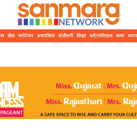
ेस
खेल
मनोरंजन
अपराजिता
संजीवनी
शिक्षा
धर्म/राशिफल
कथा
भारत