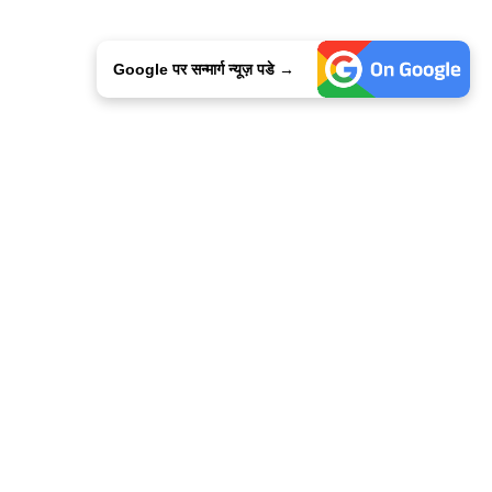
Google पर सन्मार्ग न्यूज़ पडे →
ालिसी
कांटेक्ट उस
सन्मार्ग में करियर
हमारे साथ बिज्ञापन
इतर इनफार्मेशन
कोड ऑफ़ एथिक्स