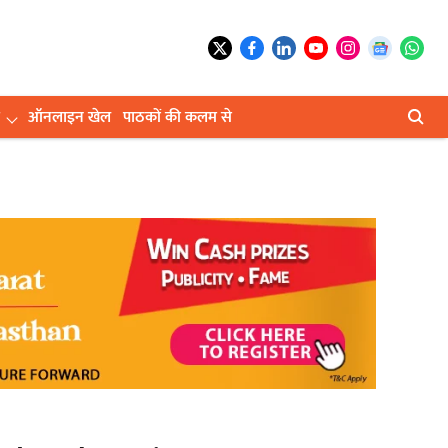
ऑनलाइन खेल
पाठकों की कलम से