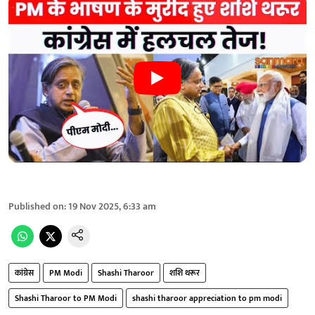
Published on
:
19 Nov 2025, 6:33 am
कांग्रेस
PM Modi
Shashi Tharoor
शशि थरूर
Shashi Tharoor to PM Modi
shashi tharoor appreciation to pm modi