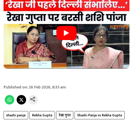
Published on
:
26 Feb 2026, 8:35 am
shashi panja
Rekha Gupta
रेखा गुप्ता
Shashi Panja vs Rekha Gupta