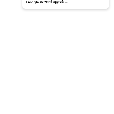
Google पर सन्मार्ग न्यूज़ पडे →
ालिसी
कांटेक्ट उस
सन्मार्ग में करियर
हमारे साथ बिज्ञापन
इतर इनफार्मेशन
कोड ऑफ़ एथिक्स
© 2015-2025 Sanmarg Hindi Daily
Powered by
Quintype