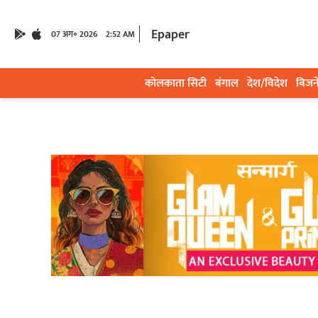
Epaper
07 अग॰ 2026
2:52 AM
कोलकाता सिटी
बंगाल
देश/विदेश
बिजन