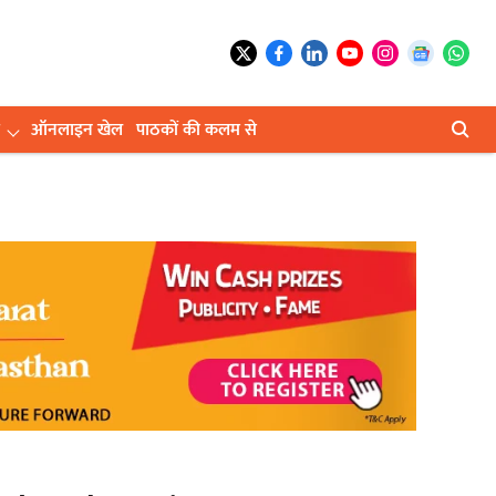
ऑनलाइन खेल
पाठकों की कलम से