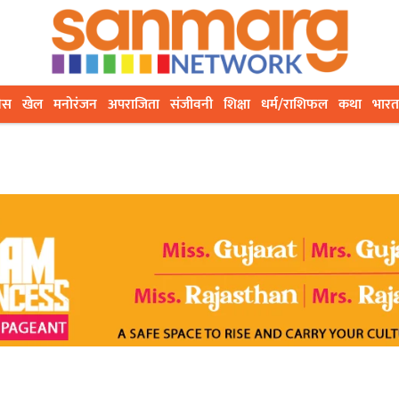
ेस
खेल
मनोरंजन
अपराजिता
संजीवनी
शिक्षा
धर्म/राशिफल
कथा
भारत