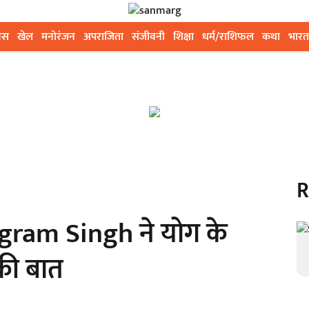
ेस
खेल
मनोरंजन
अपराजिता
संजीवनी
शिक्षा
धर्म/राशिफल
कथा
भारत
R
ram Singh ने योग के
 की बात