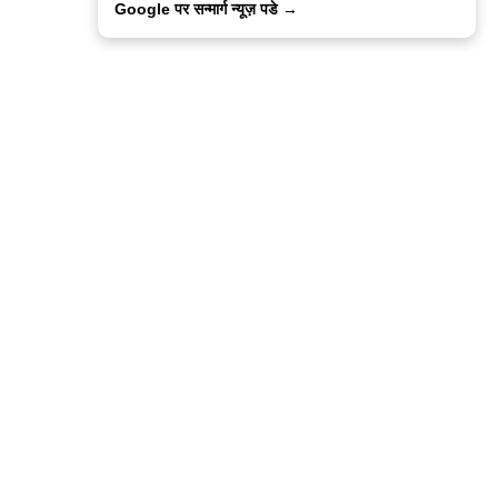
Google पर सन्मार्ग न्यूज़ पडे →
ालिसी
कांटेक्ट उस
सन्मार्ग में करियर
हमारे साथ बिज्ञापन
इतर इनफार्मेशन
कोड ऑफ़ एथिक्स
© 2015-2025 Sanmarg Hindi Daily
Powered by
Quintype