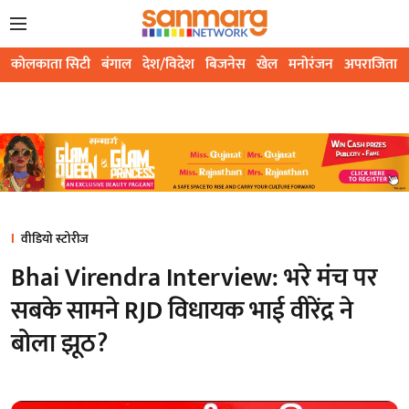
कोलकाता सिटी
बंगाल
देश/विदेश
बिजनेस
खेल
मनोरंजन
अपराजिता
वीडियो स्टोरीज
Bhai Virendra Interview: भरे मंच पर
सबके सामने RJD विधायक भाई वीरेंद्र ने
बोला झूठ?