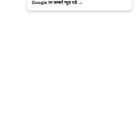
Google पर सन्मार्ग न्यूज़ पडे →
ालिसी
कांटेक्ट उस
सन्मार्ग में करियर
हमारे साथ बिज्ञापन
इतर इनफार्मेशन
कोड ऑफ़ एथिक्स
© 2015-2025 Sanmarg Hindi Daily
Powered by
Quintype