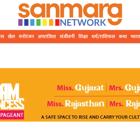
ेस
खेल
मनोरंजन
अपराजिता
संजीवनी
शिक्षा
धर्म/राशिफल
कथा
भारत