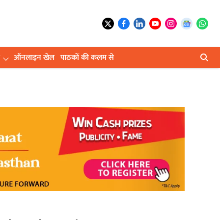
ऑनलाइन खेल
पाठकों की कलम से