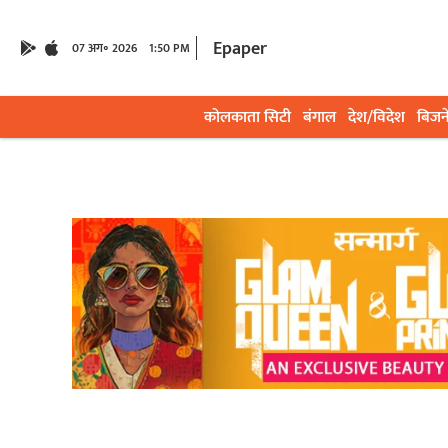
Epaper
07 अग॰ 2026
1:50 PM
कोलकाता सिटी
बंगाल
देश/विदेश
बिजन