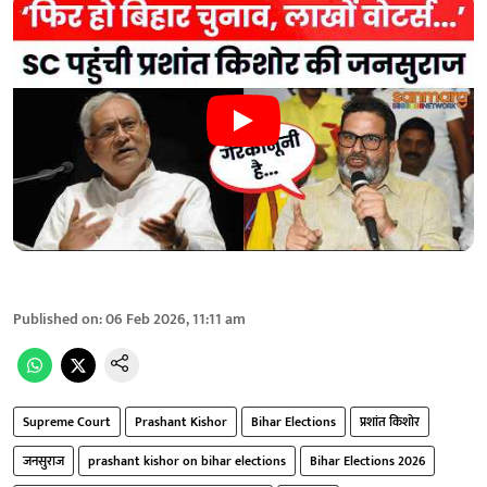
Published on
:
06 Feb 2026, 11:11 am
Supreme Court
Prashant Kishor
Bihar Elections
प्रशांत किशोर
जनसुराज
prashant kishor on bihar elections
Bihar Elections 2026