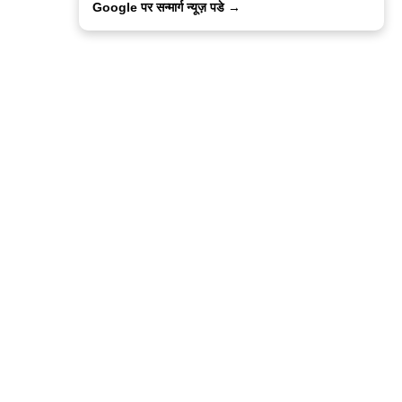
Google पर सन्मार्ग न्यूज़ पडे →
ालिसी
कांटेक्ट उस
सन्मार्ग में करियर
हमारे साथ बिज्ञापन
इतर इनफार्मेशन
कोड ऑफ़ एथिक्स
© 2015-2025 Sanmarg Hindi Daily
Powered by
Quintype