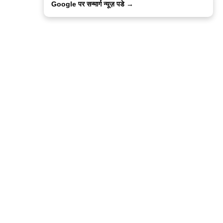
Google पर सन्मार्ग न्यूज़ पडे →
ालिसी
कांटेक्ट उस
सन्मार्ग में करियर
हमारे साथ बिज्ञापन
इतर इनफार्मेशन
कोड ऑफ़ एथिक्स
© 2015-2025 Sanmarg Hindi Daily
Powered by
Quintype