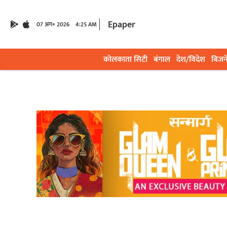
Epaper
07 अग॰ 2026
4:25 AM
कोलकाता सिटी
बंगाल
देश/विदेश
बिजन