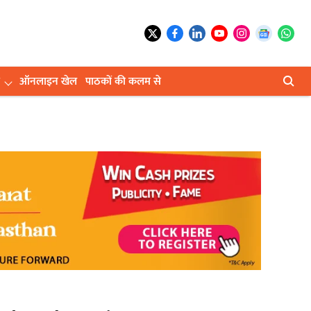
ऑनलाइन खेल
पाठकों की कलम से