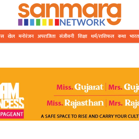
ेस
खेल
मनोरंजन
अपराजिता
संजीवनी
शिक्षा
धर्म/राशिफल
कथा
भारत