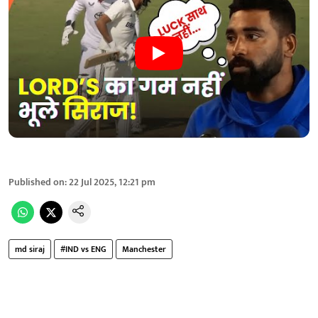
Published on
:
22 Jul 2025, 12:21 pm
md siraj
#IND vs ENG
Manchester