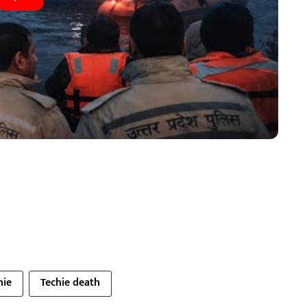
hie
Techie death