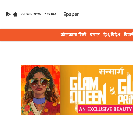
Epaper
06 अग॰ 2026
7:59 PM
कोलकाता सिटी
बंगाल
देश/विदेश
बिजन