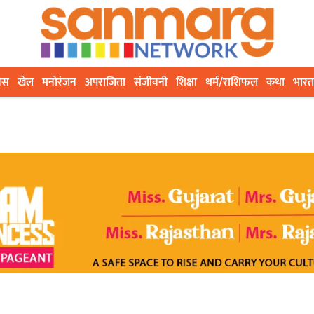
ेस
खेल
मनोरंजन
अपराजिता
संजीवनी
शिक्षा
धर्म/राशिफल
कथा
भारत