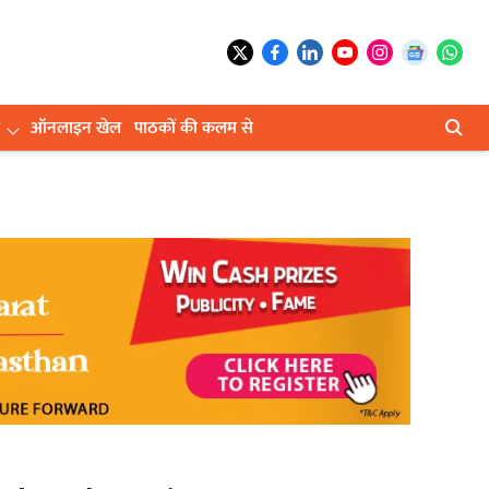
ऑनलाइन खेल
पाठकों की कलम से